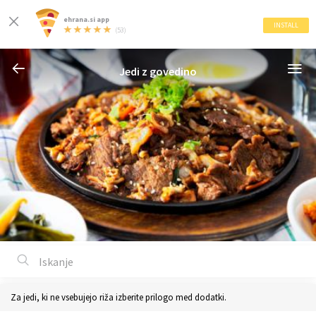
ehrana.si app
INSTALL
(53)
Jedi z govedino
Za jedi, ki ne vsebujejo riža izberite prilogo med dodatki.