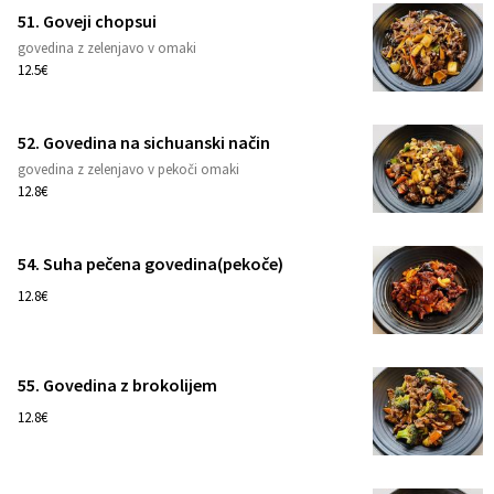
51. Goveji chopsui
govedina z zelenjavo v omaki
1
12.5€
52. Govedina na sichuanski način
govedina z zelenjavo v pekoči omaki
1
12.8€
54. Suha pečena govedina(pekoče)
1
12.8€
55. Govedina z brokolijem
1
12.8€