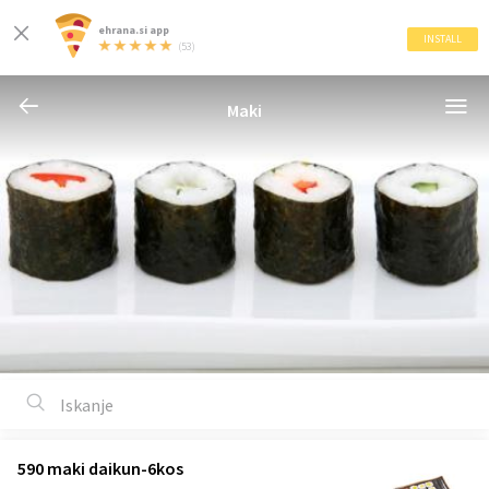
ehrana.si app
INSTALL
(53)
Maki
590 maki daikun-6kos