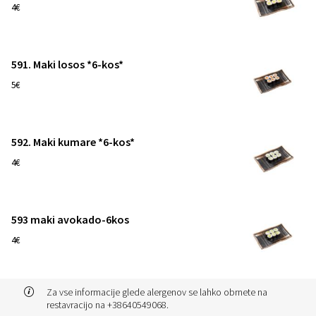
1
4€
591. Maki losos *6-kos*
1
5€
592. Maki kumare *6-kos*
1
4€
593 maki avokado-6kos
1
4€
Za vse informacije glede alergenov se lahko obrnete na
restavracijo na +38640549068.