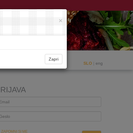
×
Zapri
SLO
|
eng
RIJAVA
ZAPOMNI SI ME