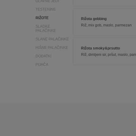
GLAVNE JEDI
TESTENINE
RIŽOTE
Rižota gobbing
Riž, mix gob, maslo, parmezan
SLADKE
PALAČINKE
SLANE PALAČINKE
HIŠNE PALAČINKE
Rižota smoky&prsutto
Riž, dimljeni sir, pršut, maslo, p
DODATKI
PIJAČA