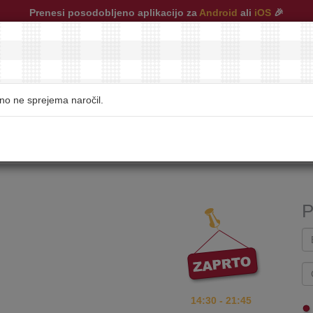
Prenesi posodobljeno aplikacijo za
Android
ali
iOS
🎉
no ne sprejema naročil.
restavracije
|
pogosta vprašanja
|
kontakt
P
14:30 - 21:45