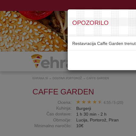
OPOZORILO
Restavracija Caffe Garden trenut
EHRANA.SI
→
DOSTAVA PORTOROŽ
→
CAFFE GARDEN
CAFFE GARDEN
Ocena:
4.55
/
5
(20)
Kuhinja:
Burgerji
Čas dostave:
1 h 30 min - 2 h
Območje:
Lucija, Portorož, Piran
Minimalno naročilo:
10€