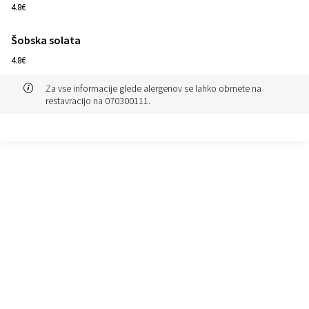
4.8€
Šobska solata
1
4.8€
Za vse informacije glede alergenov se lahko obrnete na
restavracijo na 070300111.