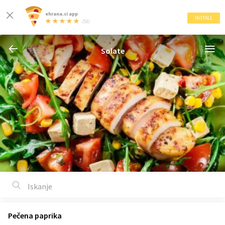
ehrana.si app
INSTALL
(53)
Solate
Pečena paprika
1