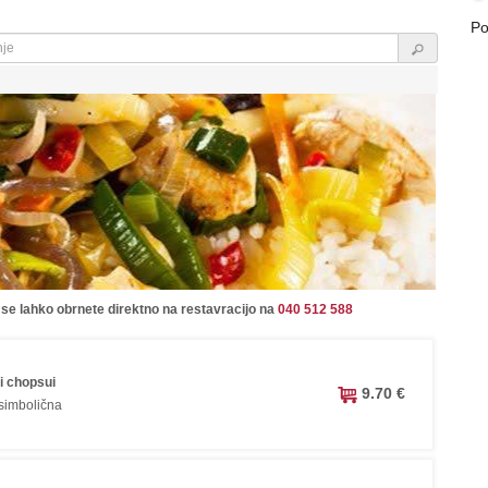
Po
 se lahko obrnete direktno na restavracijo na
040 512 588
i chopsui
9.70 €
 simbolična