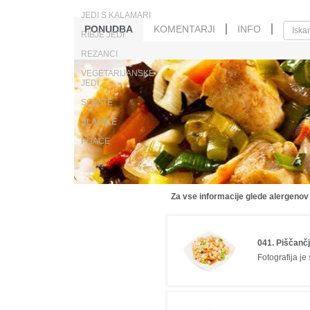
JEDI S KALAMARI
PONUDBA
KOMENTARJI
INFO
RIBJE JEDI
REZANCI
VEGETARIJANSKE
JEDI
SOLATE
SLADICE
PIJAČE
Za vse informacije glede alergenov
041. Piščančj
Fotografija je