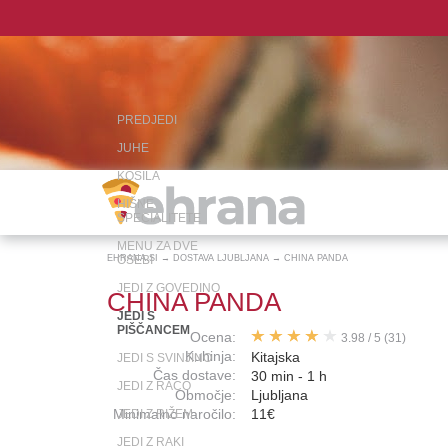
PREDJEDI
JUHE
KOSILA
HIŠNE
SPECIALITETE
MENU ZA DVE
EHRANA.SI
OSEBI
→
DOSTAVA LJUBLJANA
→
CHINA PANDA
JEDI Z GOVEDINO
CHINA PANDA
JEDI S
PIŠČANCEM
Ocena:
3.98
/
5
(31)
Kuhinja:
Kitajska
JEDI S SVINJINO
Čas dostave:
30 min - 1 h
JEDI Z RACO
Območje:
Ljubljana
Minimalno naročilo:
11€
JEDI Z RIŽEM
JEDI Z RAKI