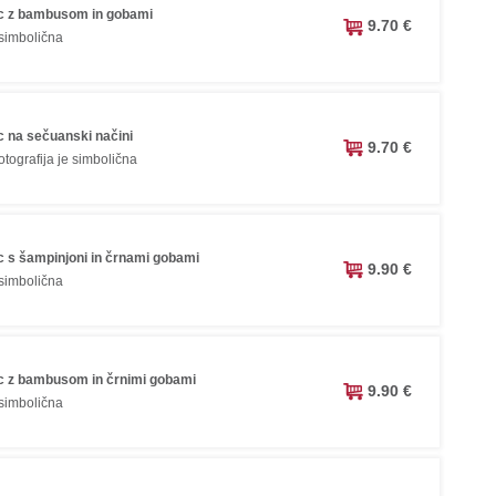
c z bambusom in gobami
9.70 €
 simbolična
c na sečuanski načini
9.70 €
tografija je simbolična
c s šampinjoni in črnami gobami
9.90 €
 simbolična
c z bambusom in črnimi gobami
9.90 €
 simbolična