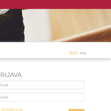
SLO
|
eng
RIJAVA
ZAPOMNI SI ME