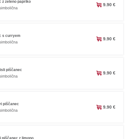
 z zeleno papriko
9.90 €
 simbolična
c s curryem
9.90 €
 simbolična
isli piščanec
9.90 €
 simbolična
vi piščanec
9.90 €
 simbolična
i piščanec z limono