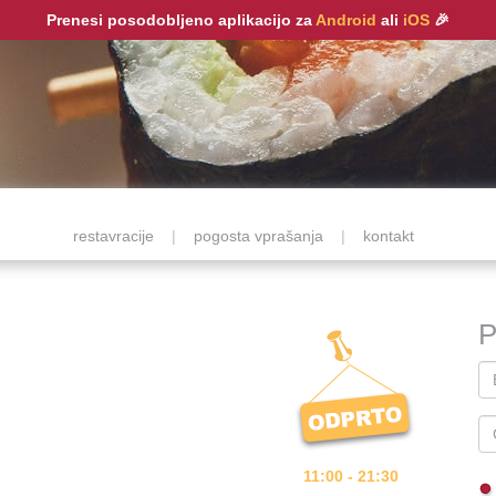
Prenesi posodobljeno aplikacijo za
Android
ali
iOS
🎉
restavracije
|
pogosta vprašanja
|
kontakt
P
11:00 - 21:30