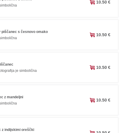
10.50 €
 simbolična
v piščanec s česnovo omako
10.50 €
 simbolična
piščanec
10.50 €
tografija je simbolična
ec z mandeljni
10.50 €
 simbolična
z indijskimi oreščki
10.50 €