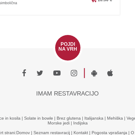
 simbolična
POJDI
NA VRH
|
IMAM RESTAVRACIJO
ce in kosila
|
Solate in bowle
|
Brez glutena
|
Italijanska
|
Mehiška
|
Vege
Morske jedi
|
Indijska
rt strani:
Domov
|
Seznam restavracij
|
Kontakt
|
Pogosta vprašanja
|
O