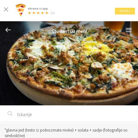
ehrana.si app
INSTALL
(53)
Študentski meni
*glavna jed (testo iz polnozrnate moke) + solata + sadje (fotografije so
simbolične)