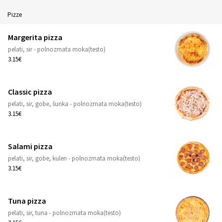
Pizze
Margerita pizza
pelati, sir - polnozrnata moka(testo)
1
3.15€
Classic pizza
pelati, sir, gobe, šunka - polnozrnata moka(testo)
1
3.15€
Salami pizza
pelati, sir, gobe, kulen - polnozrnata moka(testo)
1
3.15€
Tuna pizza
pelati, sir, tuna - polnozrnata moka(testo)
1