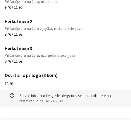
1
Piščančje prsi na žaru, riž, solata
9.4€ / 11.9€
Herkul meni 2
1
Piščančje prsi na žaru z jajčko, mešana zelenjava
9.4€ / 11.9€
Herkul meni 3
1
Piščančje prsi na žaru, riž, mešana zelenjava
9.4€ / 11.9€
Ocvrt sir s prilogo (3 kom)
1
10.2€
Za vse informacije glede alergenov se lahko obrnete na
restavracijo na 028215100.