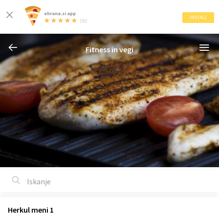
ehrana.si app
INSTALL
(53)
Fitness in vegi
Herkul meni 1