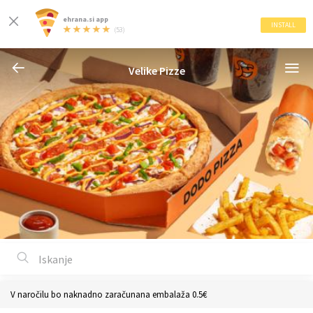
ehrana.si app
INSTALL
(53)
Velike Pizze
V naročilu bo naknadno zaračunana embalaža 0.5€