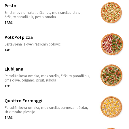
Pesto
Smetanova omaka, piščanec, mozzarella, feta sir,
1
češnjev paradižnik, pesto omaka
12.5€
Pol&Pol pizza
Sestavljena iz dveh različnih polovic
1
14€
Ljubljana
Paradižnikova omaka, mozzarella, češnjev paradižnik,
1
črne olive, origano, pršut, rukola
15€
Quattro Formaggi
Paradižnikova omaka, mozzarella, parmezan, čedar,
1
sir z modro plesnijo
14.5€