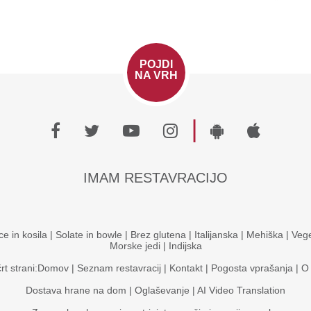
POJDI
NA VRH
|
IMAM RESTAVRACIJO
ce in kosila
|
Solate in bowle
|
Brez glutena
|
Italijanska
|
Mehiška
|
Vege
Morske jedi
|
Indijska
rt strani:
Domov
|
Seznam restavracij
|
Kontakt
|
Pogosta vprašanja
|
O
Dostava hrane na dom
|
Oglaševanje
|
AI Video Translation