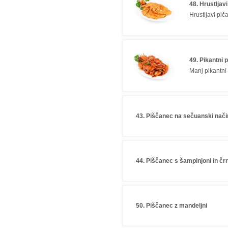
48. Hrustljav
Hrustljavi pič
49. Pikantni 
Manj pikantni 
43. Piščanec na sečuanski način
44. Piščanec s šampinjoni in čr
50. Piščanec z mandeljni