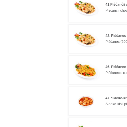
41 Piščančji
Piščančji chop
42. Piščanec
Piščanec (200
46. Piščanec
Piščanec s cur
47. Sladko-ki
Sladko-kisli p