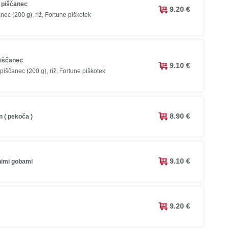
i piščanec
9.20 €
anec (200 g), riž, Fortune piškotek
piščanec
9.10 €
piščanec (200 g), riž, Fortune piškotek
8.90 €
 ( pekoča )
9.10 €
nimi gobami
9.20 €