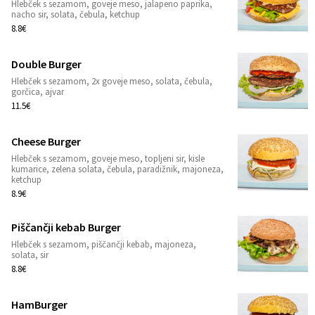
Hlebček s sezamom, goveje meso, jalapeno paprika,
1
nacho sir, solata, čebula, ketchup
8.8€
Double Burger
Hlebček s sezamom, 2x goveje meso, solata, čebula,
1
gorčica, ajvar
11.5€
Cheese Burger
Hlebček s sezamom, goveje meso, topljeni sir, kisle
1
kumarice, zelena solata, čebula, paradižnik, majoneza,
ketchup
8.9€
Piščančji kebab Burger
Hlebček s sezamom, piščančji kebab, majoneza,
1
solata, sir
8.8€
HamBurger