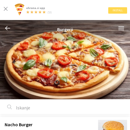
ehrana.si app
INSTALL
(53)
Burgerji
Nacho Burger