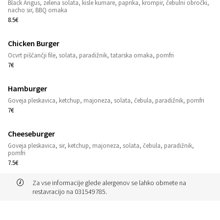
Black Angus, zelena solata, kisle kumare, paprika, krompir, čebulni obročki,
1
nacho sir, BBQ omaka
8.5€
Chicken Burger
1
Ocvrt piščančji file, solata, paradižnik, tatarska omaka, pomfri
7€
Hamburger
1
Goveja pleskavica, ketchup, majoneza, solata, čebula, paradižnik, pomfri
7€
Cheeseburger
Goveja pleskavica, sir, ketchup, majoneza, solata, čebula, paradižnik,
1
pomfri
7.5€
Za vse informacije glede alergenov se lahko obrnete na
restavracijo na 031549785.