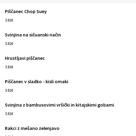
PIščanec Chop Suey
1
3.81€
Svinjina na sičuanski način
1
3.81€
Hrustljavi piščanec
1
3.81€
Piščanec v sladko - kisli omaki
1
3.81€
Svinjina z bambusovimi vršički in kitajskimi gobami
1
3.81€
Rakci z mešano zelenjavo
1