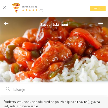
ehrana.si app
INSTALL
(53)
Študentski meni
Študentskemu bonu pripada predjed po izbiri (juha ali zavitek), glavna
jed, solata in sveže sadje.