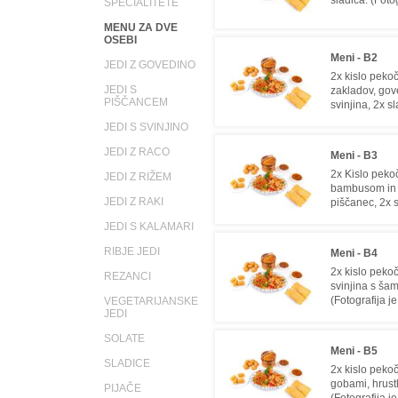
sladica. (Foto
SPECIALITETE
MENU ZA DVE
OSEBI
Meni - B2
JEDI Z GOVEDINO
2x kislo peko
JEDI S
zakladov, gov
PIŠČANCEM
svinjina, 2x s
JEDI S SVINJINO
JEDI Z RACO
Meni - B3
2x Kislo peko
JEDI Z RIŽEM
bambusom in g
JEDI Z RAKI
piščanec, 2x s
JEDI S KALAMARI
RIBJE JEDI
Meni - B4
2x kislo pekoč
REZANCI
svinjina s šam
(Fotografija j
VEGETARIJANSKE
JEDI
SOLATE
Meni - B5
SLADICE
2x kislo peko
gobami, hrustl
PIJAČE