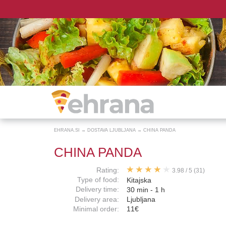
EHRANA.SI
→
DOSTAVA LJUBLJANA
→
CHINA PANDA
CHINA PANDA
Rating:
3.98
/
5
(31)
Type of food:
Kitajska
Delivery time:
30 min - 1 h
Delivery area:
Ljubljana
Minimal order:
11€