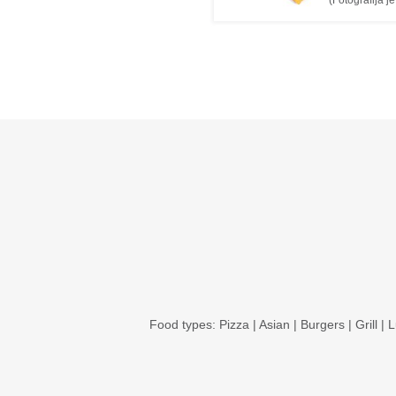
(Fotografija j
Food types:
Pizza
|
Asian
|
Burgers
|
Grill
|
L