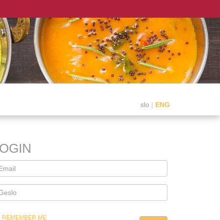
slo
|
ENG
LOGIN
REMEMBER ME