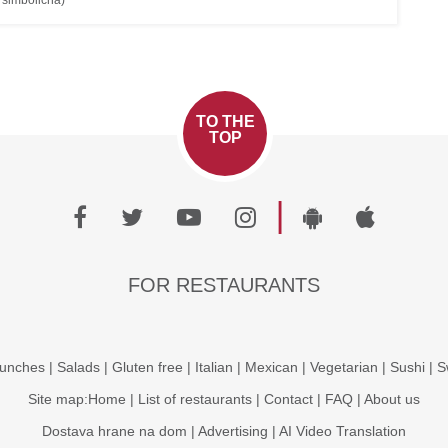
e simbolična)
TO THE
TOP
|
FOR RESTAURANTS
unches
|
Salads
|
Gluten free
|
Italian
|
Mexican
|
Vegetarian
|
Sushi
|
S
Site map:
Home
|
List of restaurants
|
Contact
|
FAQ
|
About us
Dostava hrane na dom
|
Advertising
|
AI Video Translation