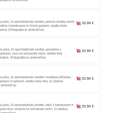
grafija je simbolična)
ča juha, 2x spomladanski zavitek, pekoča omaka osmih
33.90 €
edina z bambusom in črnimi gobami, sladko kisla
ladica. (Fotografija je simbolična)
ča juha, 2x spomladanski zavitek, govedina z
33.90 €
obami, raca na sečuanski način, sladko-kisli
ladica. (Fotografija je simbolična)
a juha, 2x spomladanski zavitek, hrustljavi piščanec,
33.90 €
pinjoni in gobami, sladko kisla riba, 2x sladica.
e simbolična)
ča juha, 2x spomladanski zavitek, rakci z bambusom in
33.90 €
java raca, svinjina na sečuanski način, 2x sladica.