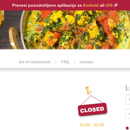
Prenesi posodobljeno aplikacijo za
Android
ali
iOS
🎉
list of restaurants
|
FAQ
|
contact
10:00 - 22:00