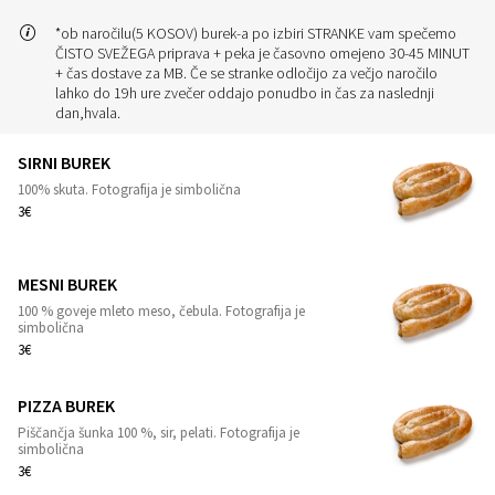
*ob naročilu(5 KOSOV) burek-a po izbiri STRANKE vam spečemo
ČISTO SVEŽEGA priprava + peka je časovno omejeno 30-45 MINUT
+ čas dostave za MB. Če se stranke odločijo za večjo naročilo
lahko do 19h ure zvečer oddajo ponudbo in čas za naslednji
dan,hvala.
SIRNI BUREK
100% skuta. Fotografija je simbolična
1
3€
MESNI BUREK
100 % goveje mleto meso, čebula. Fotografija je
1
simbolična
3€
PIZZA BUREK
Piščančja šunka 100 %, sir, pelati. Fotografija je
1
simbolična
3€