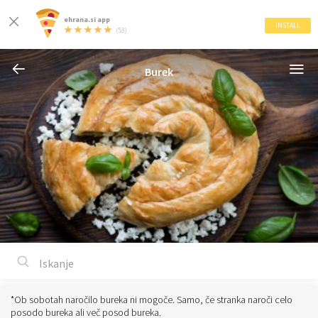
ehrana.si app
INSTALL
(53)
Burek
*Ob sobotah naročilo bureka ni mogoče. Samo, če stranka naroči celo
posodo bureka ali več posod bureka.