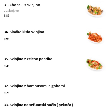
31. Chopsui s svinjino
z zelenjavo
1
8.8€
36. Sladko kisla svinjina
1
8.9€
35. Svinjina z zeleno papriko
1
9.4€
32. Svinjina z bambusom in gobami
1
9.2€
33. Svinjina na sečuanski način ( pekoča )
1