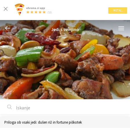
ehrana.si app
INSTALL
(53)
Jedi s svinjino
Priloga ob vsaki jedi: dušen riž in fortune piškotek