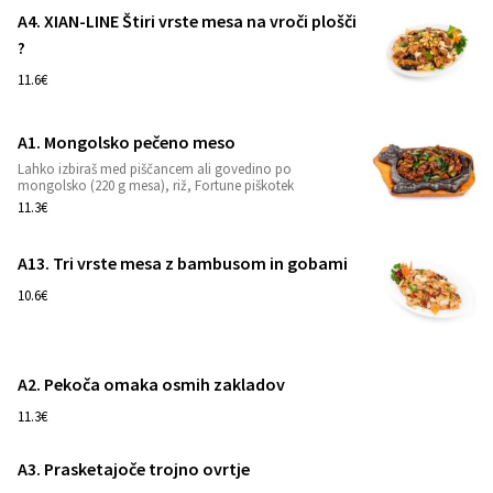
A4. XIAN-LINE Štiri vrste mesa na vroči plošči
?️
1
11.6€
A1. Mongolsko pečeno meso
Lahko izbiraš med piščancem ali govedino po
1
mongolsko (220 g mesa), riž, Fortune piškotek
11.3€
A13. Tri vrste mesa z bambusom in gobami
1
10.6€
A2. Pekoča omaka osmih zakladov
1
11.3€
A3. Prasketajoče trojno ovrtje
1