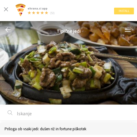
ehrana.si app
INSTALL
(53)
Tipične jedi
Priloga ob vsaki jedi: dušen riž in fortune piškotek