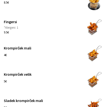
1
8.5€
Fingersi
*Alergeni: 1
1
9.5€
Krompirček mali
1
4€
Krompirček velik
1
5€
Sladek krompirček mali