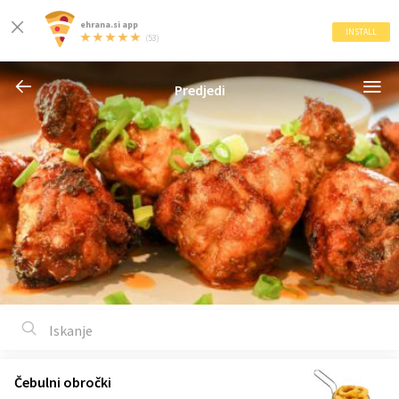
ehrana.si app
INSTALL
(53)
Predjedi
Čebulni obročki