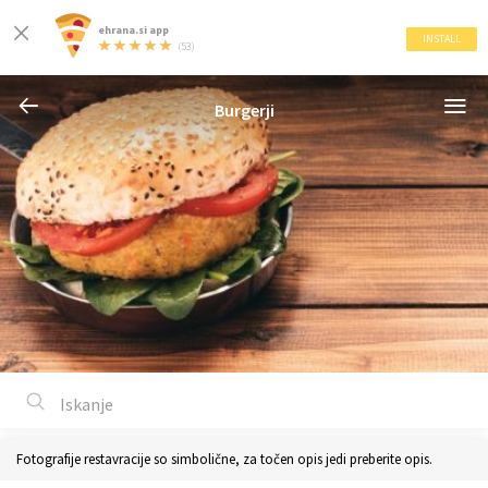
ehrana.si app
INSTALL
(53)
Burgerji
Fotografije restavracije so simbolične, za točen opis jedi preberite opis.