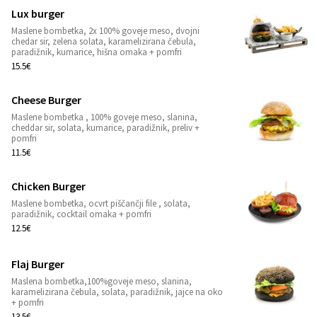
Lux burger
Maslene bombetka, 2x 100% goveje meso, dvojni
1
chedar sir, zelena solata, karamelizirana čebula,
paradižnik, kumarice, hišna omaka + pomfri
15.5€
Cheese Burger
Maslene bombetka , 100% goveje meso, slanina,
1
cheddar sir, solata, kumarice, paradižnik, preliv +
pomfri
11.5€
Chicken Burger
Maslene bombetka, ocvrt piščančji file , solata,
1
paradižnik, cocktail omaka + pomfri
12.5€
Flaj Burger
Maslena bombetka,100%goveje meso, slanina,
1
karamelizirana čebula, solata, paradižnik, jajce na oko
+ pomfri
13.5€