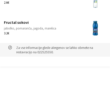
1
2.6€
Fructal sokovi
jabolko, pomaranča, jagoda, marelica
1
3.2€
Za vse informacije glede alergenov se lahko obrnete na
restavracijo na 022525550.