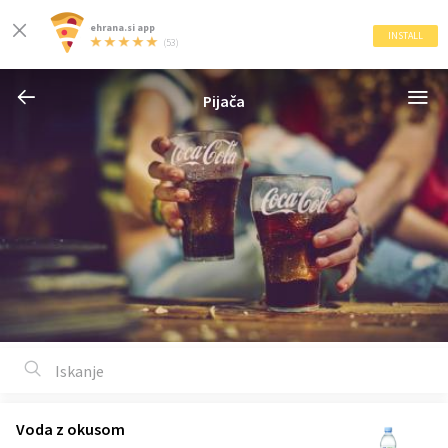
ehrana.si app
INSTALL
(53)
Pijača
Voda z okusom