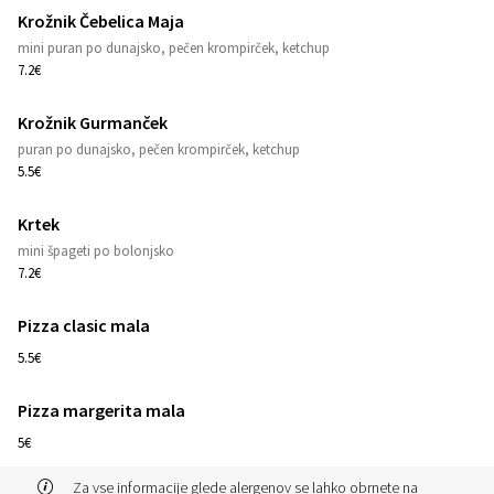
Krožnik Čebelica Maja
1
mini puran po dunajsko, pečen krompirček, ketchup
7.2€
Krožnik Gurmanček
1
puran po dunajsko, pečen krompirček, ketchup
5.5€
Krtek
1
mini špageti po bolonjsko
7.2€
Pizza clasic mala
1
5.5€
Pizza margerita mala
1
5€
Za vse informacije glede alergenov se lahko obrnete na