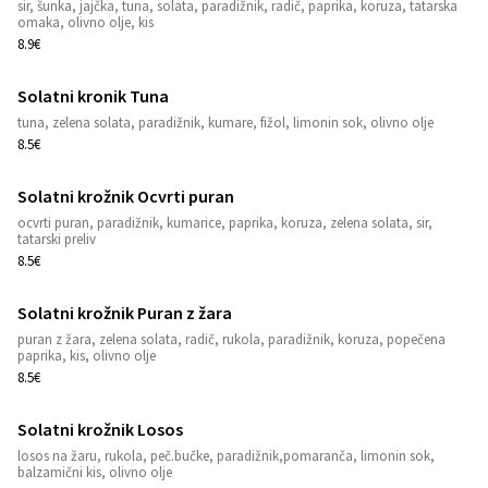
sir, šunka, jajčka, tuna, solata, paradižnik, radič, paprika, koruza, tatarska
1
omaka, olivno olje, kis
8.9€
Solatni kronik Tuna
1
tuna, zelena solata, paradižnik, kumare, fižol, limonin sok, olivno olje
8.5€
Solatni krožnik Ocvrti puran
ocvrti puran, paradižnik, kumarice, paprika, koruza, zelena solata, sir,
1
tatarski preliv
8.5€
Solatni krožnik Puran z žara
puran z žara, zelena solata, radič, rukola, paradižnik, koruza, popečena
1
paprika, kis, olivno olje
8.5€
Solatni krožnik Losos
losos na žaru, rukola, peč.bučke, paradižnik,pomaranča, limonin sok,
1
balzamični kis, olivno olje