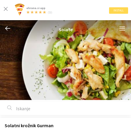
ehrana.si app
INSTALL
(53)
Solate
Solatni krožnik Gurman