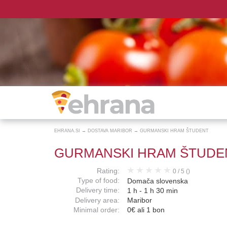
EHRANA.SI
→
DOSTAVA MARIBOR
→
GURMANSKI HRAM ŠTUDENT
GURMANSKI HRAM ŠTUDE
Rating:
0
/
5
()
Type of food:
Domača slovenska
Delivery time:
1 h - 1 h 30 min
Delivery area:
Maribor
Minimal order:
0€ ali 1 bon