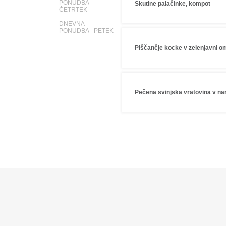
PONUDBA -
Skutine palačinke, kompot
ČETRTEK
DNEVNA
PONUDBA - PETEK
Piščančje kocke v zelenjavni om
Pečena svinjska vratovina v nar