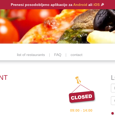
Prenesi posodobljeno aplikacijo za
Android
ali
iOS
🎉
list of restaurants
|
FAQ
|
contact
NT
09:00 - 14:00