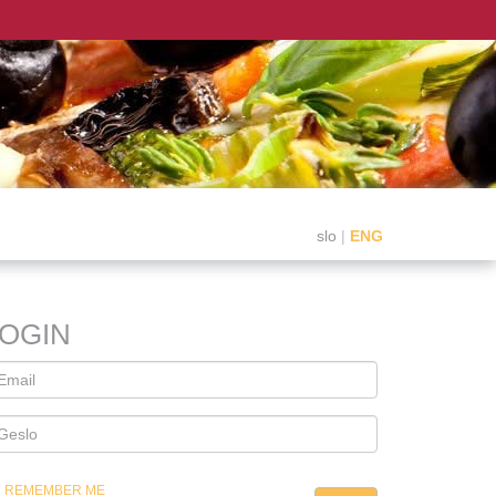
slo
|
ENG
LOGIN
REMEMBER ME