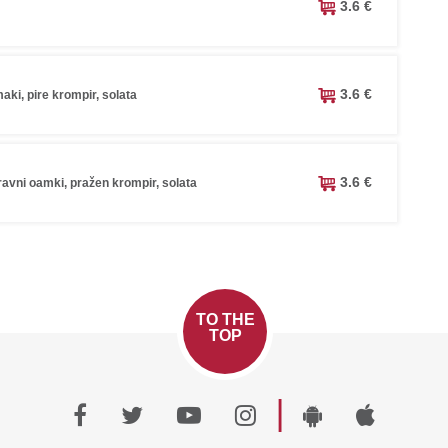
3.6 €
3.6 €
aki, pire krompir, solata
3.6 €
avni oamki, pražen krompir, solata
TO THE
TOP
|