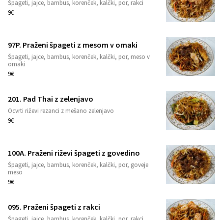
Špageti, jajce, bambus, korenček, kalčki, por, rakci
1
9€
97P. Praženi špageti z mesom v omaki
Špageti, jajce, bambus, korenček, kalčki, por, meso v
1
omaki
9€
201. Pad Thai z zelenjavo
Ocvrti riževi rezanci z mešano zelenjavo
1
9€
100A. Praženi riževi špageti z govedino
Špageti, jajce, bambus, korenček, kalčki, por, goveje
1
meso
9€
095. Praženi špageti z rakci
Špageti, jajce, bambus, korenček, kalčki, por, rakci