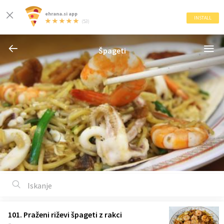
ehrana.si app
INSTALL
(53)
Špageti
101. Praženi riževi špageti z rakci