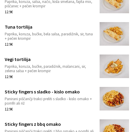
Paprika, koruza, salsa, načo, kisla smetana, fajita mix,
1
piščanec + pečen krompir
12.9€
Tuna tortilija
Paprika, koruza, bučke, bela salsa, paradižnik, sir, tuna
1
+ pečen krompir
12.9€
Vegi tortilija
Paprika, koruza, bučke, paradižnik, malancani, sir,
1
zelena salsa + pečen krompir
12.9€
Sticky fingers s sladko - kislo omako
Panirani piščančji trakci preliti s sladko - kislo omako +
1
pomfri ali riž
12.9€
Sticky fingers z bbq omako
Panirani piščančji trakci preliti z bbq omako + pomfri ali