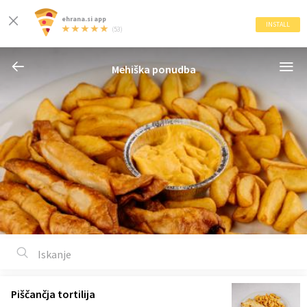
ehrana.si app
INSTALL
(53)
Mehiška ponudba
Piščančja tortilija