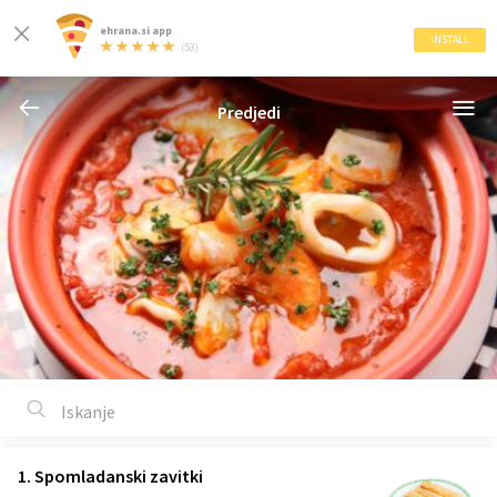
ehrana.si app
INSTALL
(53)
Predjedi
1. Spomladanski zavitki