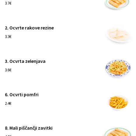
1
3.7€
2. Ocvrte rakove rezine
1
3.3€
3. Ocvrta zelenjava
1
3.6€
6. Ocvrti pomfri
1
2.4€
8. Mali piščančji zavitki