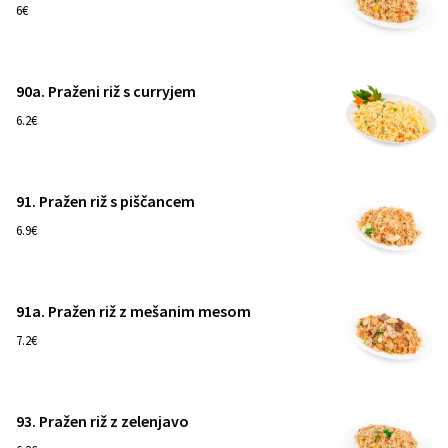
1
6€
90a. Praženi riž s curryjem
1
6.2€
91. Pražen riž s piščancem
1
6.9€
91a. Pražen riž z mešanim mesom
1
7.2€
93. Pražen riž z zelenjavo