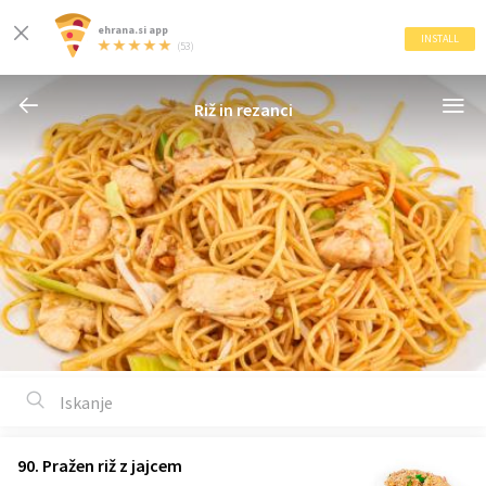
ehrana.si app
INSTALL
(53)
Riž in rezanci
90. Pražen riž z jajcem