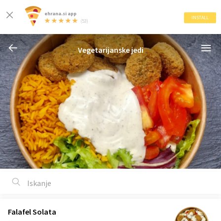
ehrana.si app
INSTALL
(53)
Vegetarijanske jedi
Falafel Solata