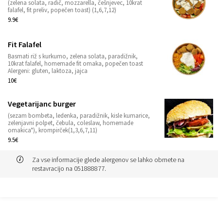
(zelena solata, radič, mozzarella, češnjevec, 10krat
1
falafel, fit preliv, popečen toast) (1,6,7,12)
9.9€
Fit Falafel
Basmati riž s kurkumo, zelena solata, paradižnik,
1
10krat falafel, homemade fit omaka, popečen toast
Alergeni: gluten, laktoza, jajca
10€
Vegetarijanc burger
(sezam bombeta, ledenka, paradižnik, kisle kumarice,
1
zelenjavni polpet, čebula, coleslaw, homemade
omakica*), krompirček(1,3,6,7,11)
9.5€
Za vse informacije glede alergenov se lahko obrnete na
restavracijo na 051888877.