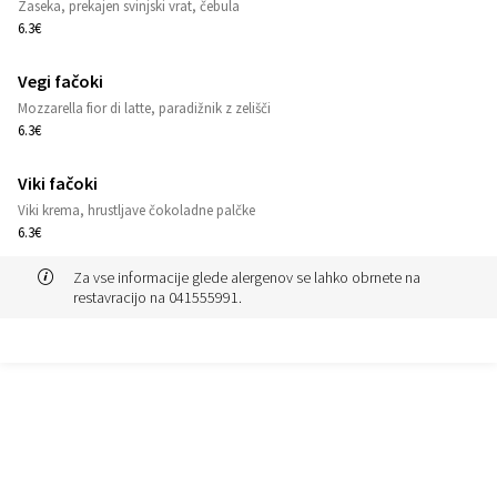
1
Zaseka, prekajen svinjski vrat, čebula
6.3€
Vegi fačoki
1
Mozzarella fior di latte, paradižnik z zelišči
6.3€
Viki fačoki
1
Viki krema, hrustljave čokoladne palčke
6.3€
Za vse informacije glede alergenov se lahko obrnete na
restavracijo na 041555991.