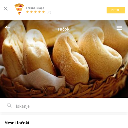
ehrana.si app
INSTALL
(53)
Fačoki
Mesni fačoki