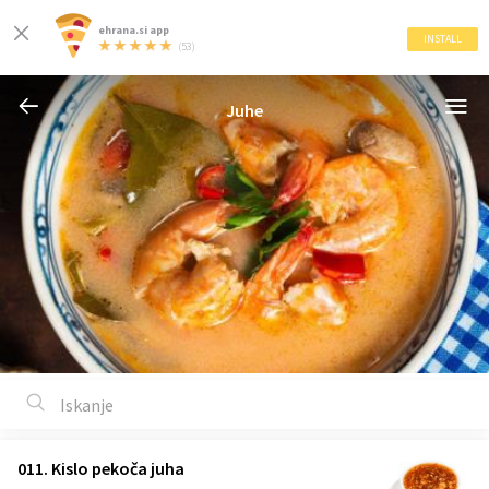
ehrana.si app
INSTALL
(53)
Juhe
011. Kislo pekoča juha