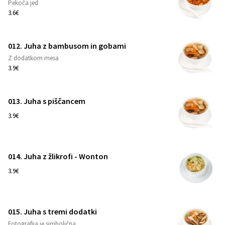
Pekoča jed
1
3.6€
012. Juha z bambusom in gobami
Z dodatkom mesa
1
3.9€
013. Juha s piščancem
1
3.9€
014. Juha z žlikrofi - Wonton
1
3.9€
015. Juha s tremi dodatki
Fotografija je simbolična