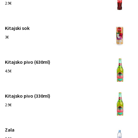
1
2.9€
Kitajski sok
1
3€
Kitajsko pivo (630ml)
1
4.5€
Kitajsko pivo (330ml)
1
2.9€
Zala