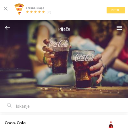
ehrana.si app
INSTALL
(53)
Pijače
Coca-Cola