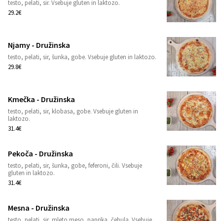
testo, pelati, sir. Vsebuje gluten in laktozo.
1
29.2€
Njamy - Družinska
testo, pelati, sir, šunka, gobe. Vsebuje gluten in laktozo.
1
29.8€
Kmečka - Družinska
testo, pelati, sir, klobasa, gobe. Vsebuje gluten in
1
laktozo.
31.4€
Pekoča - Družinska
testo, pelati, sir, šunka, gobe, feferoni, čili. Vsebuje
1
gluten in laktozo.
31.4€
Mesna - Družinska
testo, pelati, sir, mleto meso, paprika, čebula. Vsebuje