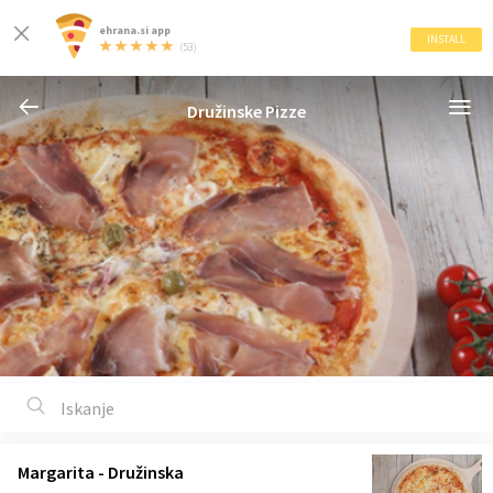
ehrana.si app
INSTALL
(53)
Družinske Pizze
Margarita - Družinska