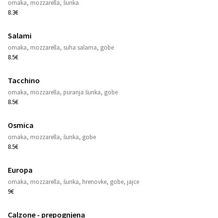
1
omaka, mozzarella, šunka
8.3€
Salami
1
omaka, mozzarella, suha salama, gobe
8.5€
Tacchino
1
omaka, mozzarella, puranja šunka, gobe
8.5€
Osmica
1
omaka, mozzarella, šunka, gobe
8.5€
Europa
1
omaka, mozzarella, šunka, hrenovke, gobe, jajce
9€
Calzone - prepognjena