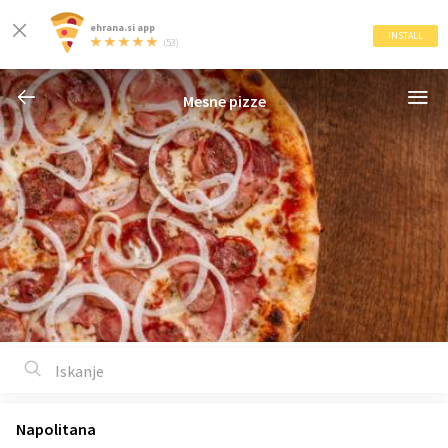
ehrana.si app
INSTALL
(53)
Mesne pizze
Napolitana