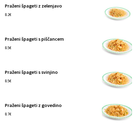
Praženi špageti z zelenjavo
1
8.2€
Praženi špageti s piščancem
1
8.5€
Praženi špageti s svinjino
1
8.5€
Praženi špageti z govedino
1
8.7€