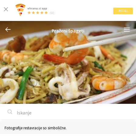
ehrana.si app
INSTALL
(53)
Praženi špageti
Fotografije restavracije so simbolične.