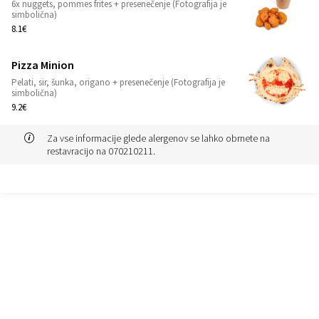
6x nuggets, pommes frites + presenečenje (Fotografija je
1
simbolična)
8.1€
Pizza Minion
Pelati, sir, šunka, origano + presenečenje (Fotografija je
1
simbolična)
9.2€
Za vse informacije glede alergenov se lahko obrnete na
restavracijo na 070210211.