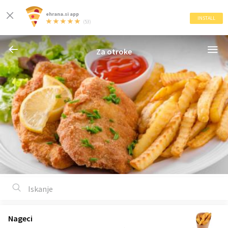
ehrana.si app
INSTALL
(53)
Za otroke
Nageci