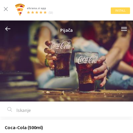
ehrana.si app
INSTALL
(53)
Pijača
Coca-Cola (500ml)