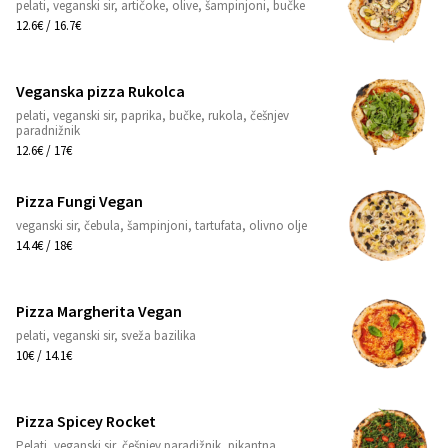
pelati, veganski sir, artičoke, olive, šampinjoni, bučke
1
12.6€ / 16.7€
Veganska pizza Rukolca
pelati, veganski sir, paprika, bučke, rukola, češnjev
1
paradnižnik
12.6€ / 17€
Pizza Fungi Vegan
veganski sir, čebula, šampinjoni, tartufata, olivno olje
1
14.4€ / 18€
Pizza Margherita Vegan
pelati, veganski sir, sveža bazilika
1
10€ / 14.1€
Pizza Spicey Rocket
Pelati, veganski sir, češnjev paradižnik, pikantna