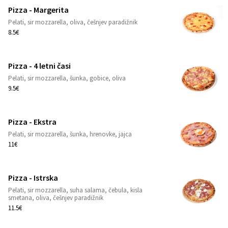
Pizza - Margerita
Pelati, sir mozzarella, oliva, češnjev paradižnik
1
8.5€
Pizza - 4 letni časi
Pelati, sir mozzarella, šunka, gobice, oliva
1
9.5€
Pizza - Ekstra
Pelati, sir mozzarella, šunka, hrenovke, jajca
1
11€
Pizza - Istrska
Pelati, sir mozzarella, suha salama, čebula, kisla
1
smetana, oliva, češnjev paradižnik
11.5€