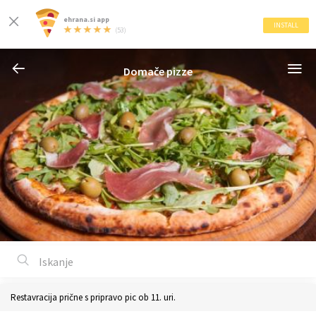
ehrana.si app
INSTALL
(53)
Domače pizze
Restavracija prične s pripravo pic ob 11. uri.