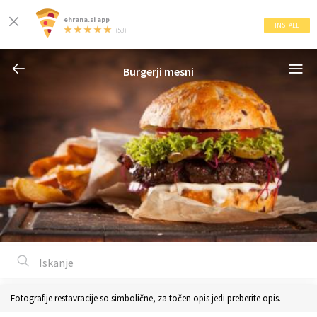
ehrana.si app
INSTALL
(53)
Burgerji mesni
Fotografije restavracije so simbolične, za točen opis jedi preberite opis.