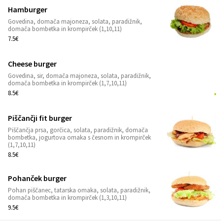
Hamburger
Govedina, domača majoneza, solata, paradižnik,
1
domača bombetka in krompirček (1,10,11)
7.5€
Cheese burger
Govedina, sir, domača majoneza, solata, paradižnik,
1
domača bombetka in krompirček (1,7,10,11)
8.5€
Piščančji fit burger
Piščančja prsa, gorčica, solata, paradižnik, domača
1
bombetka, jogurtova omaka s česnom in krompirček
(1,7,10,11)
8.5€
Pohanček burger
Pohan piščanec, tatarska omaka, solata, paradižnik,
1
domača bombetka in krompirček (1,3,10,11)
9.5€