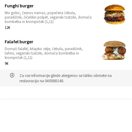
Funghi burger
Mix gobic, česnov namaz, popečena čebula,
1
paradižnik, čičerikin polpet, veganski tzatziki, domača
bombetka in krompirček (1,11)
12€
Falafel burger
Domači falafel, kitajsko zelje, čebula, paradižnik,
1
tahini, veganski tzatziki, domača bombetka in
krompirček (1,11)
9€
Za vse informacije glede alergenov se lahko obrnete na
restavracijo na 040588148.