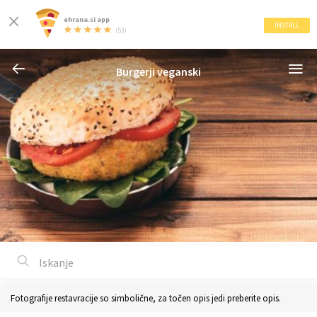
ehrana.si app
INSTALL
(53)
Burgerji veganski
Fotografije restavracije so simbolične, za točen opis jedi preberite opis.