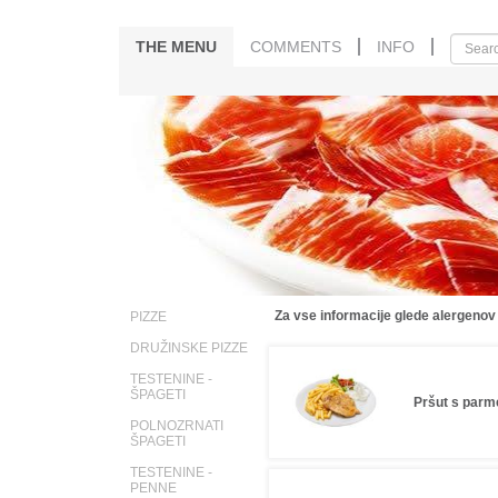
THE MENU
COMMENTS
INFO
Za vse informacije glede alergenov
PIZZE
DRUŽINSKE PIZZE
TESTENINE -
ŠPAGETI
Pršut s parm
POLNOZRNATI
ŠPAGETI
TESTENINE -
PENNE