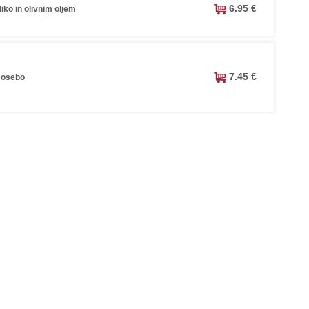
6.95 €
iko in olivnim oljem
7.45 €
 osebo