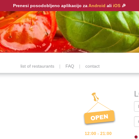
Prenesi posodobljeno aplikacijo za
Android
ali
iOS
🎉
list of restaurants
|
FAQ
|
contact
12:00 - 21:00