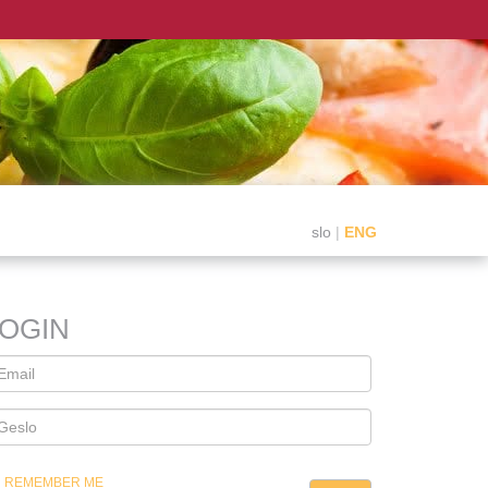
slo
|
ENG
LOGIN
REMEMBER ME