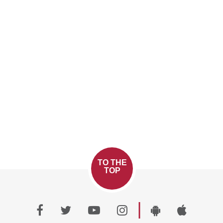
TO THE
TOP
|