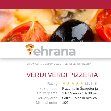
EHRANA.SI
→
DOSTAVA CELJE
→
VERDI VERDI PIZZERIA
VERDI VERDI PIZZERIA
Rating:
4.5
/
5
(8)
Type of food:
Pizzerija in Špageterija
Delivery time:
1 h 15 min - 1 h 30 min
Delivery area:
Griže, Žalec in okolica
Minimal order:
10€