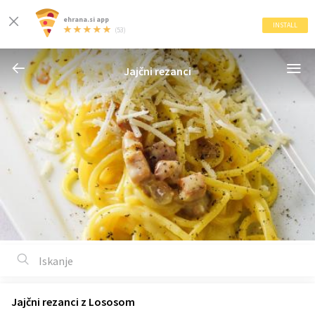
ehrana.si app
INSTALL
(53)
Jajčni rezanci
Jajčni rezanci z Lososom