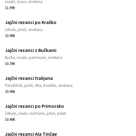
1
maslo, losos, smetana
11.99€
Jajčni rezanci po Kraško
1
čebula, pršut, smetana
10.49€
Jajčni rezanci z Bučkami
1
Bučke, maslo, parmezan, smetana
10.39€
Jajčni rezanci Italijana
1
Paradižnik, jurčki, feta, bazilika, smetana
10.49€
Jajčni rezanci po Primorsko
1
Čebula, česen, rožmarin, pršut, pelati
10.49€
Jajčni rezanci Ala Tinčqe