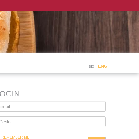
slo
|
ENG
LOGIN
REMEMBER ME