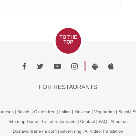
TO THE
TOP
|
FOR RESTAURANTS
unches
|
Salads
|
Gluten free
|
Italian
|
Mexican
|
Vegetarian
|
Sushi
|
S
Site map:
Home
|
List of restaurants
|
Contact
|
FAQ
|
About us
Dostava hrane na dom
|
Advertising
|
AI Video Translation