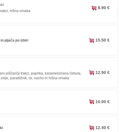
kci
8.90 €
trakci, hišna omaka
15.50 €
in pijača po izbiri
12.90 €
ečeni piščančji trakci, paprika, karamelizirana čebula,
 zelje, paradižnik, sir, nacho in hišna omaka
10.00 €
12.40 €
ki