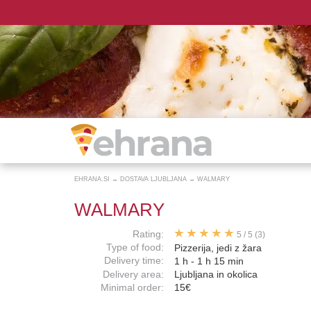
EHRANA.SI
→
DOSTAVA LJUBLJANA
→
WALMARY
WALMARY
Rating:
5
/
5
(3)
Type of food:
Pizzerija, jedi z žara
Delivery time:
1 h - 1 h 15 min
Delivery area:
Ljubljana in okolica
Minimal order:
15€