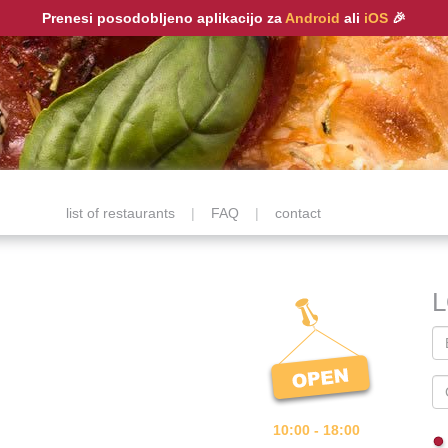
Prenesi posodobljeno aplikacijo za
Android
ali
iOS
🎉
list of restaurants
|
FAQ
|
contact
10:00 - 18:00