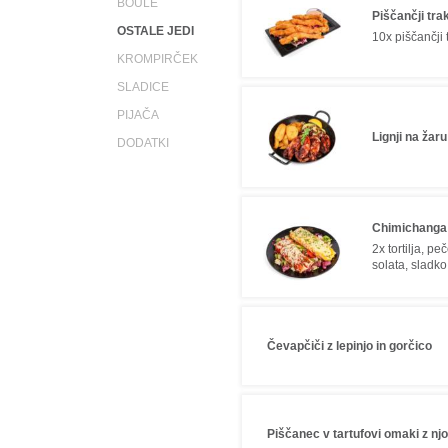
BOULE
Piščančji tra
OSTALE JEDI
10x piščančji 
KROMPIRČEK
SLADICE
PIJAČA
Lignji na žaru 
DODATKI
Chimichanga
2x tortilja, p
solata, sladko
Čevapčiči z lepinjo in gorčico
Piščanec v tartufovi omaki z njo