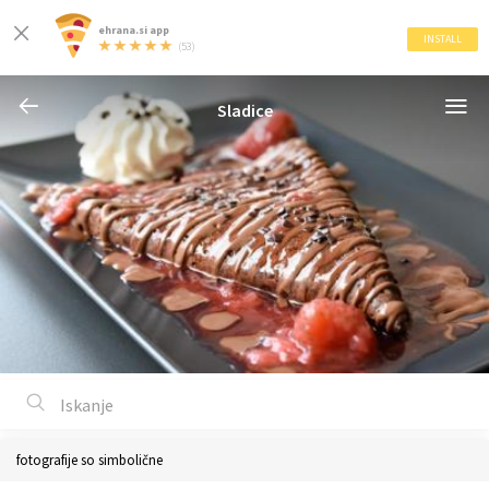
ehrana.si app
INSTALL
(53)
Sladice
fotografije so simbolične