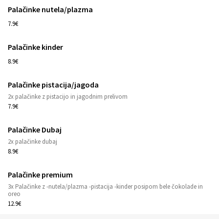
Palačinke nutela/plazma
1
7.9€
Palačinke kinder
1
8.9€
Palačinke pistacija/jagoda
1
2x palačinke z pistacijo in jagodnim prelivom
7.9€
Palačinke Dubaj
1
2x palačinke dubaj
8.9€
Palačinke premium
3x Palačinke z -nutela/plazma -pistacija -kinder posipom bele čokolade in
1
oreo
12.9€