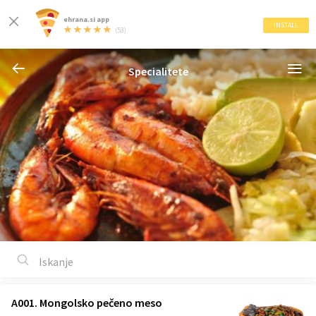
ehrana.si app
INSTALL
(53)
Specialitete
A001. Mongolsko pečeno meso