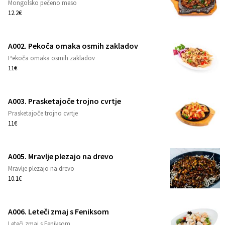
Mongolsko pečeno meso
1
12.2€
A002. Pekoča omaka osmih zakladov
Pekoča omaka osmih zakladov
1
11€
A003. Prasketajoče trojno cvrtje
Prasketajoče trojno cvrtje
1
11€
A005. Mravlje plezajo na drevo
Mravlje plezajo na drevo
1
10.1€
A006. Leteči zmaj s Feniksom
Leteči zmaj s Feniksom