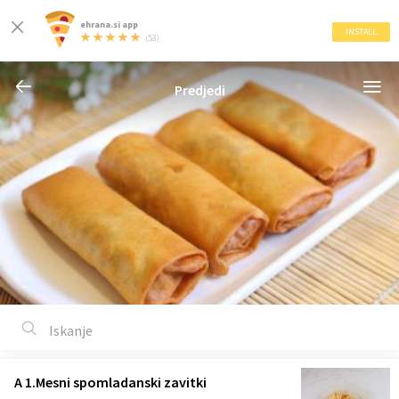
ehrana.si app
INSTALL
(53)
Predjedi
A 1.Mesni spomladanski zavitki