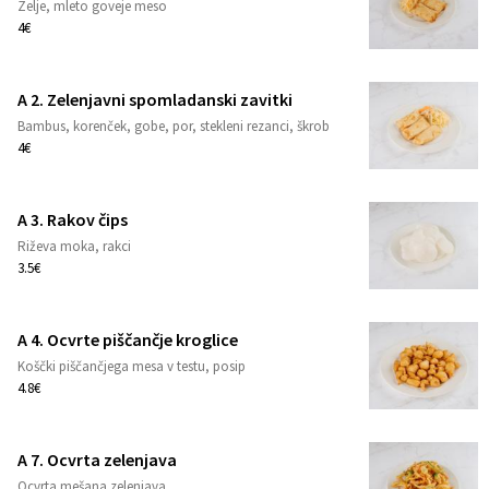
Zelje, mleto goveje meso
1
4€
A 2. Zelenjavni spomladanski zavitki
Bambus, korenček, gobe, por, stekleni rezanci, škrob
1
4€
A 3. Rakov čips
Riževa moka, rakci
1
3.5€
A 4. Ocvrte piščančje kroglice
Koščki piščančjega mesa v testu, posip
1
4.8€
A 7. Ocvrta zelenjava
Ocvrta mešana zelenjava