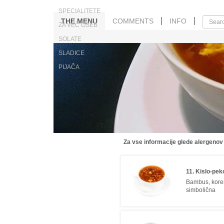
SPECIALITETE
THE MENU
COMMENTS
INFO
ZA VEČ OSEB
SOLATE
SLADICE
PIJAČA
Za vse informacije glede alergenov
11. Kislo-pek
Bambus, korenč
simbolična