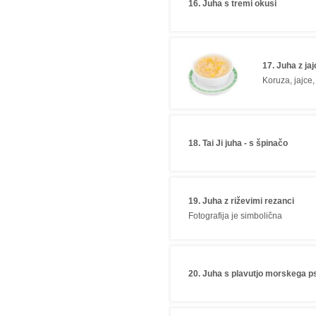
16. Juha s tremi okusi
17. Juha z jaj
Koruza, jajce,
18. Tai Ji juha - s špinačo
19. Juha z riževimi rezanci
Fotografija je simbolična
20. Juha s plavutjo morskega p