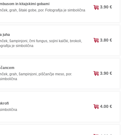
ambusom in kitajskimi gobami
3.90 €
ek, grah, šitaki gobe, por. Fotografija je simbolična
a juha
3.80 €
ek, šampinjoni, črni fungus, sojini kalčki, brokoli,
ografija je simbolična
iščancem
3.90 €
ček, grah, šampinjoni, piščančje meso, por.
 simbolična
nkrofi
4.00 €
 simbolična