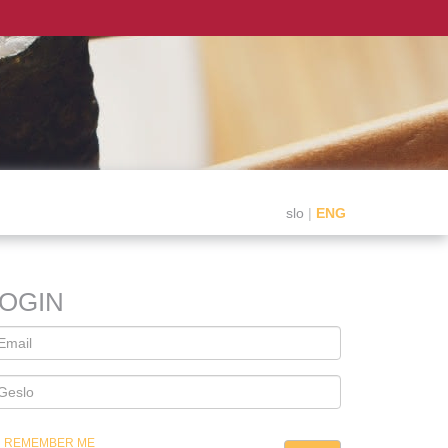
slo
|
ENG
LOGIN
REMEMBER ME