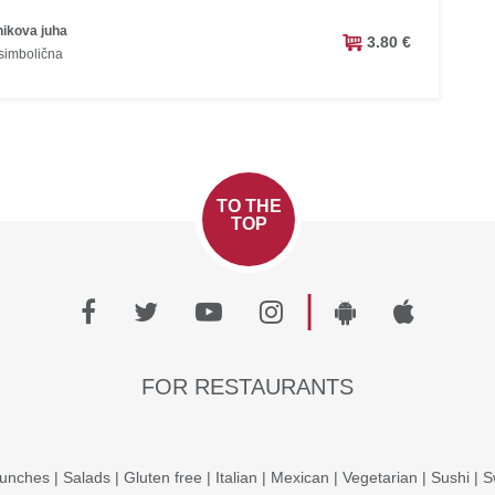
nikova juha
3.80 €
 simbolična
TO THE
TOP
|
FOR RESTAURANTS
unches
|
Salads
|
Gluten free
|
Italian
|
Mexican
|
Vegetarian
|
Sushi
|
S