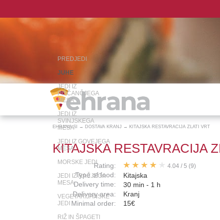
PREDJEDI
JUHE
JEDI IZ
PIŠČANČJEGA
MESA
JEDI IZ
SVINJSKEGA
EHRANA.SI
MESA
→
DOSTAVA KRANJ
→
KITAJSKA RESTAVRACIJA ZLATI VRT
JEDI IZ GOVEJEGA
KITAJSKA RESTAVRACIJA Z
MESA
MORSKE JEDI
Rating:
4.04
/
5
(9)
Type of food:
Kitajska
JEDI IZ RAČJEGA
MESA
Delivery time:
30 min - 1 h
Delivery area:
Kranj
VEGETARIJANSKE
Minimal order:
15€
JEDI
RIŽ IN ŠPAGETI