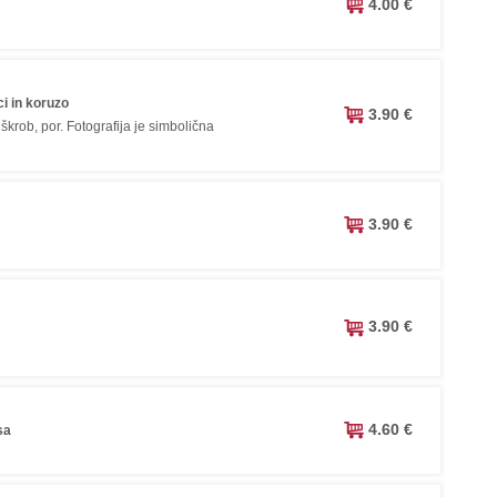
4.00 €
ci in koruzo
3.90 €
 škrob, por. Fotografija je simbolična
3.90 €
3.90 €
4.60 €
sa