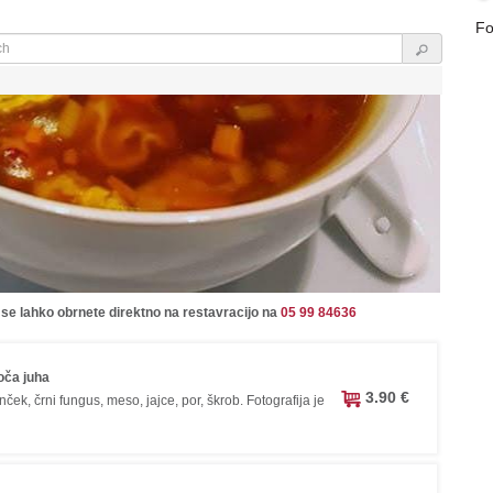
Fo
 se lahko obrnete direktno na restavracijo na
05 99 84636
oča juha
3.90 €
ek, črni fungus, meso, jajce, por, škrob. Fotografija je