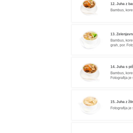
12. Juha z b
Bambus, korenč
13. Zelenjavn
Bambus, korenč
grah, por. Fot
14. Juha s p
Bambus, koren
Fotografija je
15. Juha z žli
Fotografija je