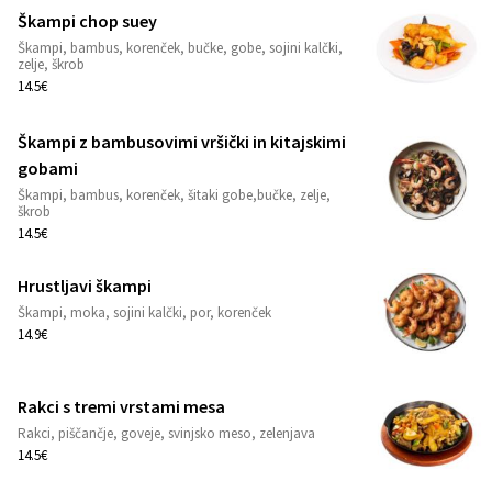
Škampi chop suey
Škampi, bambus, korenček, bučke, gobe, sojini kalčki,
1
zelje, škrob
14.5€
Škampi z bambusovimi vršički in kitajskimi
gobami
1
Škampi, bambus, korenček, šitaki gobe,bučke, zelje,
škrob
14.5€
Hrustljavi škampi
Škampi, moka, sojini kalčki, por, korenček
1
14.9€
Rakci s tremi vrstami mesa
Rakci, piščančje, goveje, svinjsko meso, zelenjava
1
14.5€