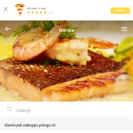
ehrana.si app
INSTALL
(53)
Morske
Glavne jedi vsebujejo prilogo riž.