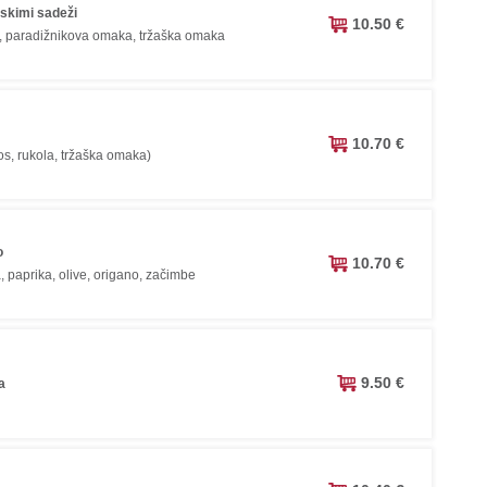
skimi sadeži
10.50 €
, paradižnikova omaka, tržaška omaka
10.70 €
os, rukola, tržaška omaka)
o
10.70 €
, paprika, olive, origano, začimbe
9.50 €
a