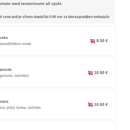
irate med testeninami ali njoki.
V ceno jedi je všteto doplačilo 0.90 eur za biorazgradljivo embalažo
maka
9.50 €
paradižnikovi omaki
gonzolo
10.00 €
gonzola, začimbe)
onara
10.00 €
ina, pršut, šunka, začimbe