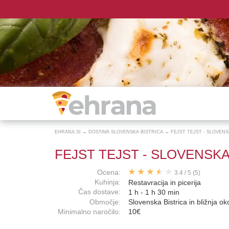
EHRANA.SI
→
DOSTAVA SLOVENSKA BISTRICA
→
FEJST TEJST - SLOVENS
FEJST TEJST - SLOVENSKA
Ocena:
3.4
/
5
(5)
Kuhinja:
Restavracija in picerija
Čas dostave:
1 h - 1 h 30 min
Območje:
Slovenska Bistrica in bližnja ok
Minimalno naročilo:
10€