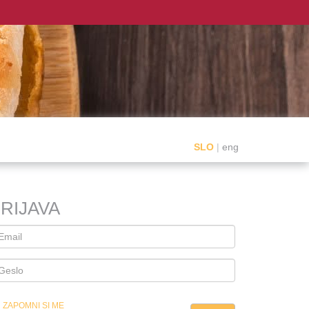
SLO
|
eng
RIJAVA
ZAPOMNI SI ME