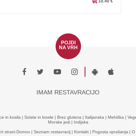
10.40 €
POJDI
NA VRH
|
IMAM RESTAVRACIJO
ce in kosila
|
Solate in bowle
|
Brez glutena
|
Italijanska
|
Mehiška
|
Vege
Morske jedi
|
Indijska
rt strani:
Domov
|
Seznam restavracij
|
Kontakt
|
Pogosta vprašanja
|
O