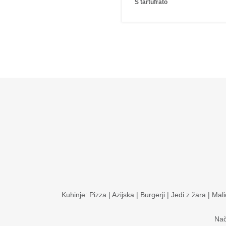
S tartufrato
Kuhinje:
Pizza
|
Azijska
|
Burgerji
|
Jedi z žara
|
Mali
Nač