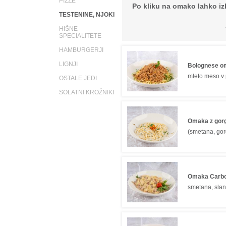
PIZZE
Po kliku na omako lahko izb
TESTENINE, NJOKI
HIŠNE
SPECIALITETE
HAMBURGERJI
LIGNJI
Bolognese o
mleto meso v 
OSTALE JEDI
SOLATNI KROŽNIKI
Omaka z gor
(smetana, gor
Omaka Carb
smetana, slan