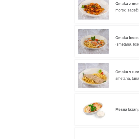
Omaka z mor
morski sadeži
Omaka losos
(smetana, los
Omaka s tun
smetana, tuna
Mesna lazanj