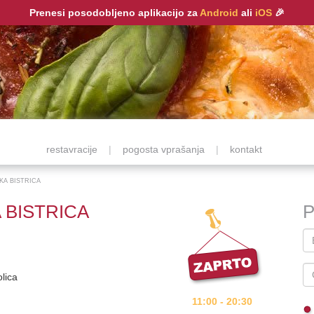
Prenesi posodobljeno aplikacijo za
Android
ali
iOS
🎉
restavracije
|
pogosta vprašanja
|
kontakt
KA BISTRICA
 BISTRICA
P
olica
11:00 - 20:30