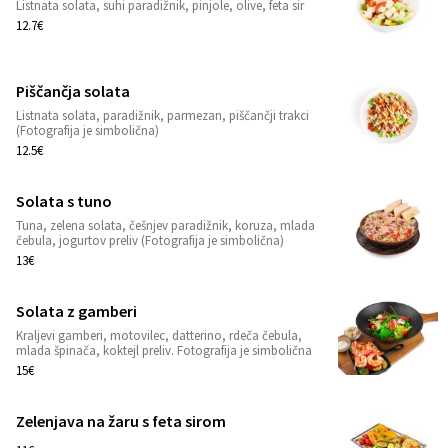
Listnata solata, suhi paradižnik, pinjole, olive, feta sir
1
12.7€
Piščančja solata
Listnata solata, paradižnik, parmezan, piščančji trakci
1
(Fotografija je simbolična)
12.5€
Solata s tuno
Tuna, zelena solata, češnjev paradižnik, koruza, mlada
1
čebula, jogurtov preliv (Fotografija je simbolična)
13€
Solata z gamberi
Kraljevi gamberi, motovilec, datterino, rdeča čebula,
1
mlada špinača, koktejl preliv. Fotografija je simbolična
15€
Zelenjava na žaru s feta sirom