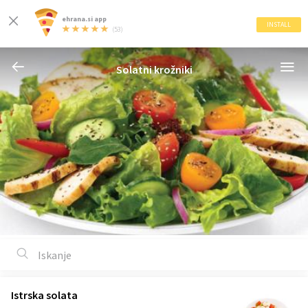
ehrana.si app
INSTALL
(53)
Solatni krožniki
Istrska solata