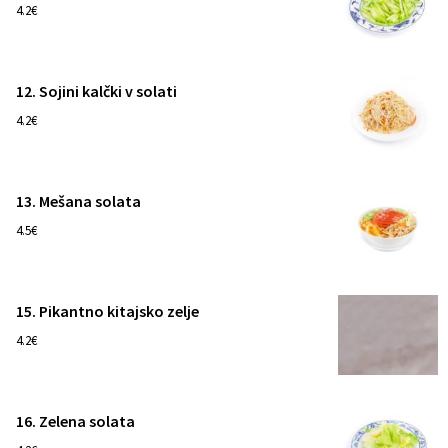
1
4.2€
12. Sojini kalčki v solati
1
4.2€
13. Mešana solata
1
4.5€
15. Pikantno kitajsko zelje
1
4.2€
16. Zelena solata