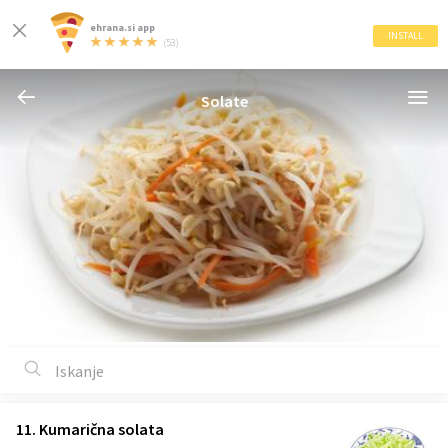
ehrana.si app
INSTALL
(53)
Solate
11. Kumarična solata